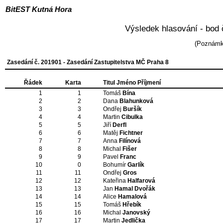
BitEST Kutná Hora
Výsledek hlasování - bod
(Poznám
Zasedání č. 201901 - Zasedání Zastupitelstva MČ Praha 8
Řádek
Karta
Titul Jméno Příjmení
1
1
Tomáš
Bína
2
2
Dana
Blahunková
3
3
Ondřej
Buršík
4
4
Martin
Cibulka
5
5
Jiří
Derfl
6
6
Matěj
Fichtner
7
7
Anna
Filínová
8
8
Michal
Fišer
9
9
Pavel
Franc
10
0
Bohumír
Garlík
11
11
Ondřej
Gros
12
12
Kateřina
Halfarová
13
13
Jan
Hamal Dvořák
14
14
Alice
Hamalová
15
15
Tomáš
Hřebík
16
16
Michal
Janovský
17
17
Martin
Jedlička