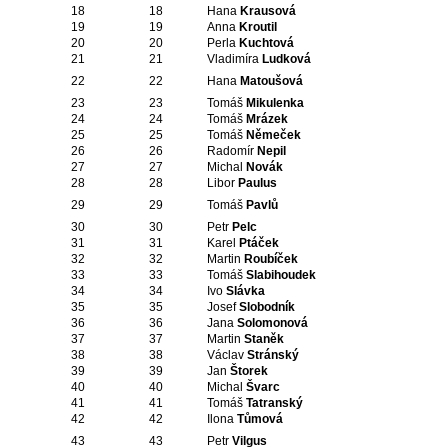
18
18
Hana
Krausová
19
19
Anna
Kroutil
20
20
Perla
Kuchtová
21
21
Vladimíra
Ludková
22
22
Hana
Matoušová
23
23
Tomáš
Mikulenka
24
24
Tomáš
Mrázek
25
25
Tomáš
Němeček
26
26
Radomír
Nepil
27
27
Michal
Novák
28
28
Libor
Paulus
29
29
Tomáš
Pavlů
30
30
Petr
Pelc
31
31
Karel
Ptáček
32
32
Martin
Roubíček
33
33
Tomáš
Slabihoudek
34
34
Ivo
Slávka
35
35
Josef
Slobodník
36
36
Jana
Solomonová
37
37
Martin
Staněk
38
38
Václav
Stránský
39
39
Jan
Štorek
40
40
Michal
Švarc
41
41
Tomáš
Tatranský
42
42
Ilona
Tůmová
43
43
Petr
Vilgus