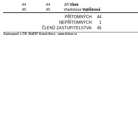
44
44
Jiří
Vítek
45
45
Vladislava
Vojtíšková
PŘÍTOMNÝCH:
44
NEPŘÍTOMNÝCH:
1
ČLENŮ ZASTUPITELSTVA:
45
Zastoupení v ČR: BitEST Kutná Hora - www.bitest.cz