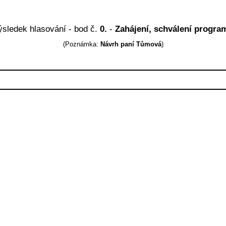
ýsledek hlasování - bod č.
0.
-
Zahájení, schválení progra
(Poznámka:
Návrh paní Tůmová
)