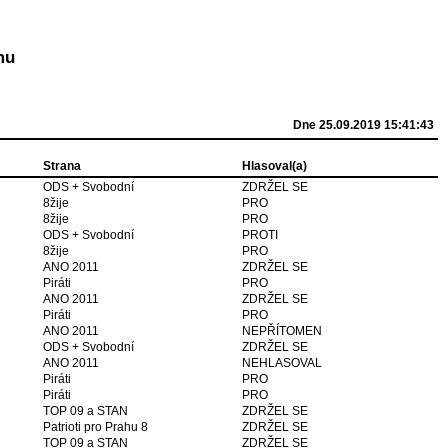
mu
Dne 25.09.2019 15:41:43
Strana
Hlasoval(a)
ODS + Svobodní
ZDRŽEL SE
8žije
PRO
8žije
PRO
ODS + Svobodní
PROTI
8žije
PRO
ANO 2011
ZDRŽEL SE
Piráti
PRO
ANO 2011
ZDRŽEL SE
Piráti
PRO
ANO 2011
NEPŘÍTOMEN
ODS + Svobodní
ZDRŽEL SE
ANO 2011
NEHLASOVAL
Piráti
PRO
Piráti
PRO
TOP 09 a STAN
ZDRŽEL SE
Patrioti pro Prahu 8
ZDRŽEL SE
TOP 09 a STAN
ZDRŽEL SE