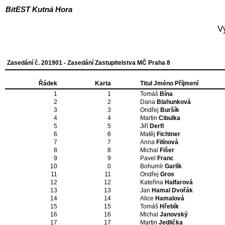
BitEST Kutná Hora
V
Zasedání č. 201901 - Zasedání Zastupitelstva MČ Praha 8
Řádek
Karta
Titul Jméno Příjmení
1
1
Tomáš
Bína
2
2
Dana
Blahunková
3
3
Ondřej
Buršík
4
4
Martin
Cibulka
5
5
Jiří
Derfl
6
6
Matěj
Fichtner
7
7
Anna
Filínová
8
8
Michal
Fišer
9
9
Pavel
Franc
10
0
Bohumír
Garlík
11
11
Ondřej
Gros
12
12
Kateřina
Halfarová
13
13
Jan
Hamal Dvořák
14
14
Alice
Hamalová
15
15
Tomáš
Hřebík
16
16
Michal
Janovský
17
17
Martin
Jedlička