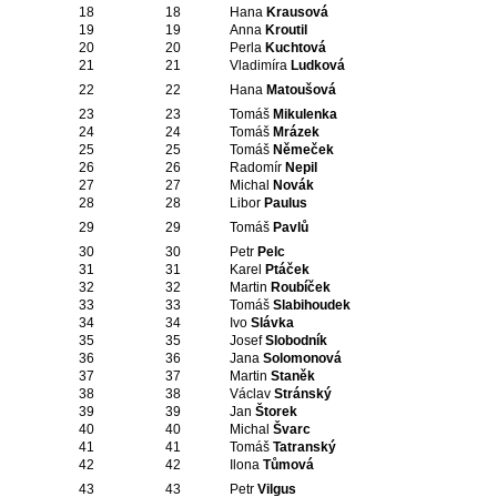
18
18
Hana
Krausová
19
19
Anna
Kroutil
20
20
Perla
Kuchtová
21
21
Vladimíra
Ludková
22
22
Hana
Matoušová
23
23
Tomáš
Mikulenka
24
24
Tomáš
Mrázek
25
25
Tomáš
Němeček
26
26
Radomír
Nepil
27
27
Michal
Novák
28
28
Libor
Paulus
29
29
Tomáš
Pavlů
30
30
Petr
Pelc
31
31
Karel
Ptáček
32
32
Martin
Roubíček
33
33
Tomáš
Slabihoudek
34
34
Ivo
Slávka
35
35
Josef
Slobodník
36
36
Jana
Solomonová
37
37
Martin
Staněk
38
38
Václav
Stránský
39
39
Jan
Štorek
40
40
Michal
Švarc
41
41
Tomáš
Tatranský
42
42
Ilona
Tůmová
43
43
Petr
Vilgus