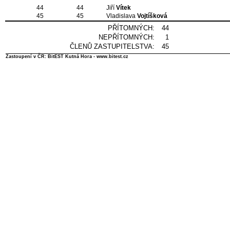
44
44
Jiří
Vítek
45
45
Vladislava
Vojtíšková
PŘÍTOMNÝCH:
44
NEPŘÍTOMNÝCH:
1
ČLENŮ ZASTUPITELSTVA:
45
Zastoupení v ČR: BitEST Kutná Hora - www.bitest.cz