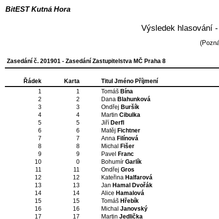
BitEST Kutná Hora
Výsledek hlasování -
(Pozn
Zasedání č. 201901 - Zasedání Zastupitelstva MČ Praha 8
Řádek
Karta
Titul Jméno Příjmení
1
1
Tomáš
Bína
2
2
Dana
Blahunková
3
3
Ondřej
Buršík
4
4
Martin
Cibulka
5
5
Jiří
Derfl
6
6
Matěj
Fichtner
7
7
Anna
Filínová
8
8
Michal
Fišer
9
9
Pavel
Franc
10
0
Bohumír
Garlík
11
11
Ondřej
Gros
12
12
Kateřina
Halfarová
13
13
Jan
Hamal Dvořák
14
14
Alice
Hamalová
15
15
Tomáš
Hřebík
16
16
Michal
Janovský
17
17
Martin
Jedlička