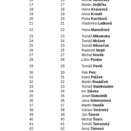
16
16
Michal
Janovský
17
17
Martin
Jedlička
18
18
Hana
Krausová
19
19
Anna
Kroutil
20
20
Perla
Kuchtová
21
21
Vladimíra
Ludková
22
22
Hana
Matoušová
23
23
Tomáš
Mikulenka
24
24
Tomáš
Mrázek
25
25
Tomáš
Němeček
26
26
Radomír
Nepil
27
27
Michal
Novák
28
28
Libor
Paulus
29
29
Tomáš
Pavlů
30
30
Petr
Pelc
31
31
Karel
Ptáček
32
32
Martin
Roubíček
33
33
Tomáš
Slabihoudek
34
34
Ivo
Slávka
35
35
Josef
Slobodník
36
36
Jana
Solomonová
37
37
Martin
Staněk
38
38
Václav
Stránský
39
39
Jan
Štorek
40
40
Michal
Švarc
41
41
Tomáš
Tatranský
42
42
Ilona
Tůmová