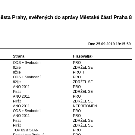
města Prahy, svěřených do správy Městské části Praha 8
Dne 25.09.2019 19:15:59
Strana
Hlasoval(a)
ODS + Svobodní
PRO
8žije
ZDRŽEL SE
8žije
PROTI
ODS + Svobodní
PRO
8žije
ZDRŽEL SE
ANO 2011
PRO
Piráti
ZDRŽEL SE
ANO 2011
PRO
Piráti
ZDRŽEL SE
ANO 2011
NEPŘÍTOMEN
ODS + Svobodní
PRO
ANO 2011
PRO
Piráti
ZDRŽEL SE
Piráti
ZDRŽEL SE
TOP 09 a STAN
PRO