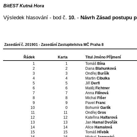
BitEST Kutná Hora
Výsledek hlasování - bod č.
10.
-
Návrh Zásad postupu pr
Zasedání č. 201901 - Zasedání Zastupitelstva MČ Praha 8
Řádek
Karta
Titul Jméno Příjmení
1
1
Tomáš
Bína
2
2
Dana
Blahunková
3
3
Ondřej
Buršík
4
4
Martin
Cibulka
5
5
Jiří
Derfl
6
6
Matěj
Fichtner
7
7
Anna
Filínová
8
8
Michal
Fišer
9
9
Pavel
Franc
10
0
Bohumír
Garlík
11
11
Ondřej
Gros
12
12
Kateřina
Halfarová
13
13
Jan
Hamal Dvořák
14
14
Alice
Hamalová
15
15
Tomáš
Hřebík