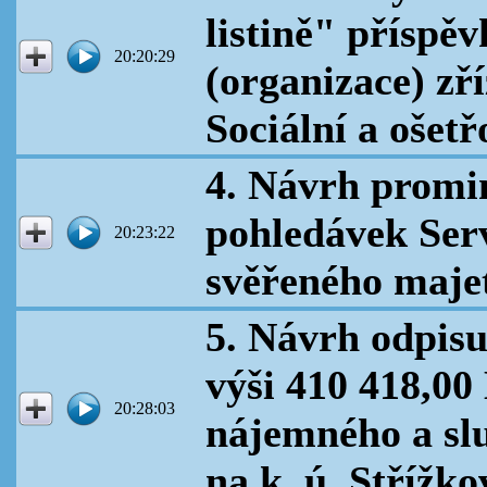
listině" příspě
20:20:29
(organizace) zř
Sociální a ošet
4. Návrh promi
pohledávek Serv
20:23:22
svěřeného maje
5. Návrh odpis
výši 410 418,00
20:28:03
nájemného a sl
na k. ú. Střížko