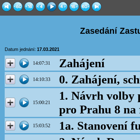
Zasedání Zast
Datum jednání:
17.03.2021
Zahájení
14:07:31
0. Zahájení, sc
14:10:33
1. Návrh volby
15:00:21
pro Prahu 8 na 
1a. Stanovení 
15:03:52