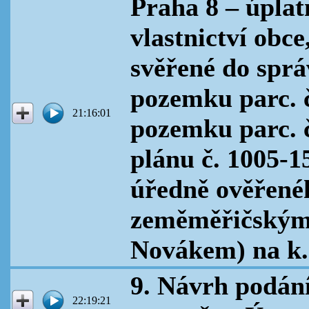
Praha 8 – úplat
vlastnictví obce
svěřené do sprá
pozemku parc. č
21:16:01
pozemku parc. 
plánu č. 1005-1
úředně ověřen
zeměměřičským
Novákem) na k. 
9. Návrh podání
22:19:21