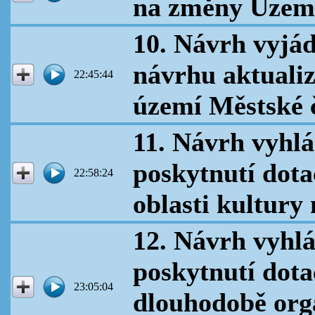
na změny Územ
10. Návrh vyjád
návrhu aktuali
22:45:44
území Městské č
11. Návrh vyhlá
poskytnutí dota
22:58:24
oblasti kultury
12. Návrh vyhlá
poskytnutí dota
23:05:04
dlouhodobě org