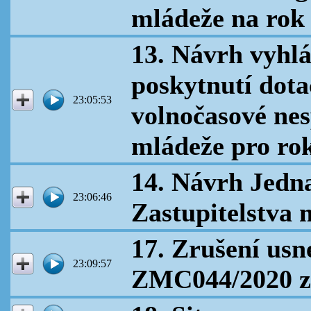
mládeže na rok
13. Návrh vyhlá
poskytnutí dota
23:05:53
volnočasové nes
mládeže pro ro
14. Návrh Jedn
23:06:46
Zastupitelstva 
17. Zrušení usn
23:09:57
ZMC044/2020 ze