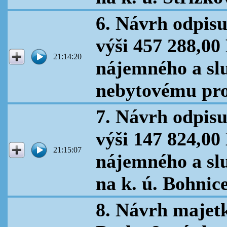
6. Návrh odpis
výši 457 288,00
21:14:20
nájemného a sl
nebytovému pros
7. Návrh odpis
výši 147 824,00
21:15:07
nájemného a sl
na k. ú. Bohnic
8. Návrh majet